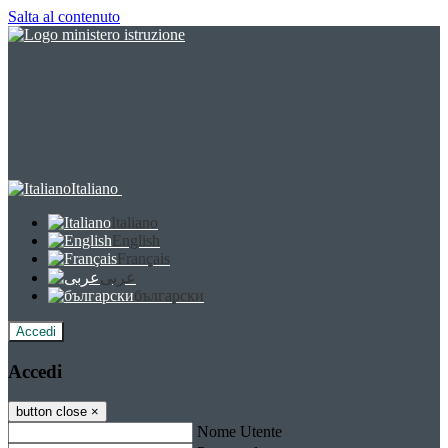
Salta al contenuto
Italiano
Italiano
English
Français
عربى
български
Accedi
Accedi
button close
×
Nome Utente