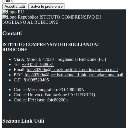
policy.
Accetta tutti
Salva le preferenze
ISTITUTO COMPRENSIVO DI
SOGLIANO AL RUBICONE
Contatti
ISTITUTO COMPRENSIVO DI SOGLIANO AL
RUBICONE
Via A. Moro, 6 47030 - Sogliano al Rubicone (FC)
Tel:
+39 0541 948631
Email:
foic80200n@istruzione.it
Link per inviare una mail
PEC:
foic80200n@pec.istruzione.it
Link per inviare una mail
C.F.: 81008520405
Codice Meccanografico: FOIC80200N
Codice Univoco Fatturazione PA: UFBBDQ
Codice IPA: istsc_foic80200n
Sezione Link Utili