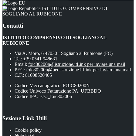
ISTITUTO COMPRENSIVO DI
SOGLIANO AL RUBICONE
Contatti
ISTITUTO COMPRENSIVO DI SOGLIANO AL
RUBICONE
Via A. Moro, 6 47030 - Sogliano al Rubicone (FC)
Tel:
+39 0541 948631
Email:
foic80200n@istruzione.it
Link per inviare una mail
PEC:
foic80200n@pec.istruzione.it
Link per inviare una mail
C.F.: 81008520405
Codice Meccanografico: FOIC80200N
Codice Univoco Fatturazione PA: UFBBDQ
Codice IPA: istsc_foic80200n
Sezione Link Utili
Cookie policy
Note legali