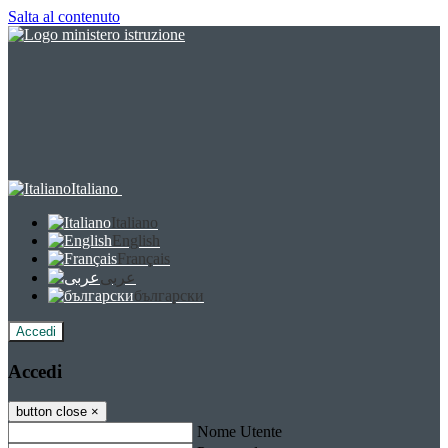
Salta al contenuto
Italiano
Italiano
English
Français
عربى
български
Accedi
Accedi
button close
×
Nome Utente