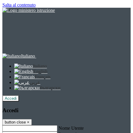
Salta al contenuto
Italiano
Italiano
English
Français
عربى
български
Accedi
Accedi
button close
×
Nome Utente