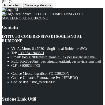
policy.
Accetta tutti
Salva le preferenze
ISTITUTO COMPRENSIVO DI
SOGLIANO AL RUBICONE
Contatti
ISTITUTO COMPRENSIVO DI SOGLIANO AL
RUBICONE
Via A. Moro, 6 47030 - Sogliano al Rubicone (FC)
Tel:
+39 0541 948631
Email:
foic80200n@istruzione.it
Link per inviare una mail
PEC:
foic80200n@pec.istruzione.it
Link per inviare una mail
C.F.: 81008520405
Codice Meccanografico: FOIC80200N
Codice Univoco Fatturazione PA: UFBBDQ
Codice IPA: istsc_foic80200n
Sezione Link Utili