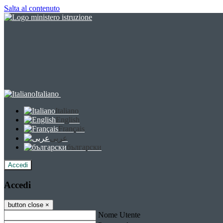
Salta al contenuto
Italiano
Italiano
English
Français
عربى
български
Accedi
Accedi
button close
×
Nome Utente