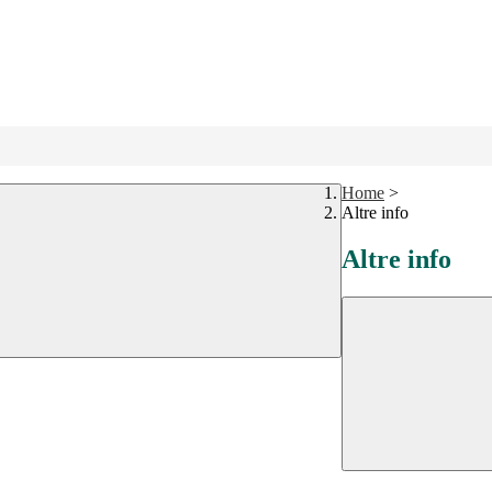
Home
>
Altre info
Altre info