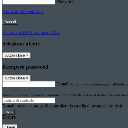
Password
Password dimenticata?
-
Entra con SPID
Entra con CIE
Seleziona utente
button close
×
Recupero password
button close
×
E-mail
Verrà inviato un messaggio all'indirizz
Non hai una e-mail associata al nome utente? Effettua il reset della password tram
E-mail inviata, si prega di controllare la casella di posta elettronica!
Errore
Chiudi