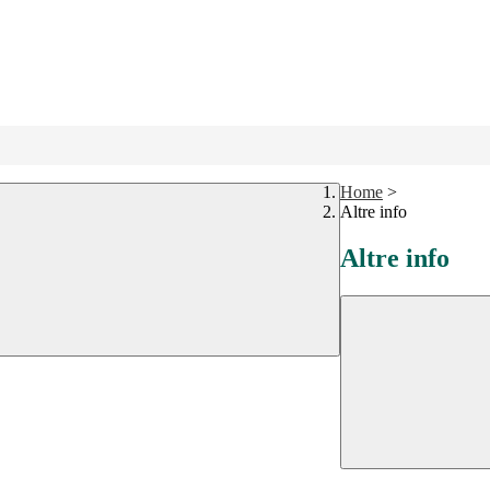
Home
>
Altre info
Altre info