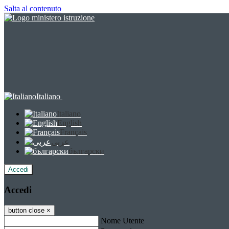
Salta al contenuto
Italiano
Italiano
English
Français
عربى
български
Accedi
Accedi
button close
×
Nome Utente