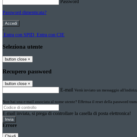
Password
Password dimenticata?
-
Entra con SPID
Entra con CIE
Seleziona utente
button close
×
Recupero password
button close
×
E-mail
Verrà inviato un messaggio all'indirizz
Non hai una e-mail associata al nome utente? Effettua il reset della password tram
E-mail inviata, si prega di controllare la casella di posta elettronica!
Errore
Chiudi