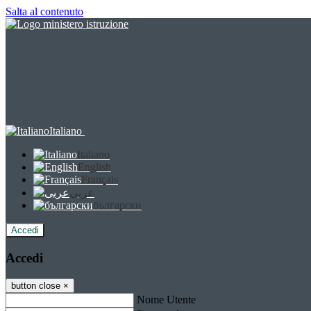
Salta al contenuto
Italiano
Italiano
English
Français
عربى
български
Accedi
Accedi
button close
×
Nome Utente