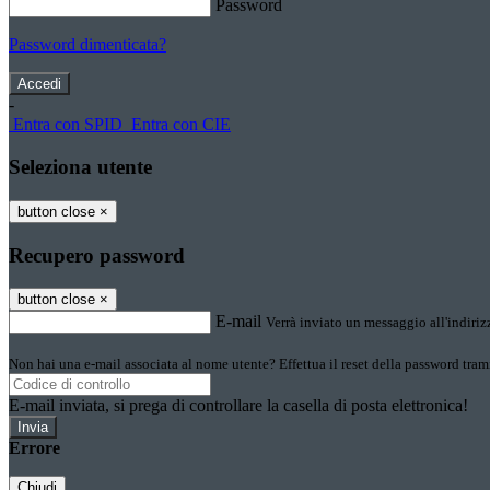
Password
Password dimenticata?
-
Entra con SPID
Entra con CIE
Seleziona utente
button close
×
Recupero password
button close
×
E-mail
Verrà inviato un messaggio all'indirizz
Non hai una e-mail associata al nome utente? Effettua il reset della password tram
E-mail inviata, si prega di controllare la casella di posta elettronica!
Errore
Chiudi