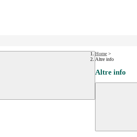
Home
>
Altre info
Altre info