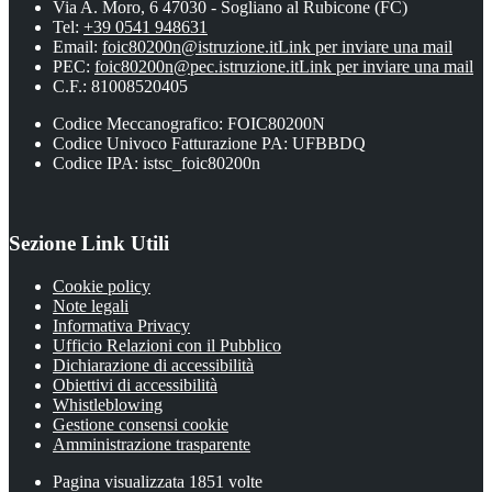
Via A. Moro, 6 47030 - Sogliano al Rubicone (FC)
Tel:
+39 0541 948631
Email:
foic80200n@istruzione.it
Link per inviare una mail
PEC:
foic80200n@pec.istruzione.it
Link per inviare una mail
C.F.: 81008520405
Codice Meccanografico: FOIC80200N
Codice Univoco Fatturazione PA: UFBBDQ
Codice IPA: istsc_foic80200n
Sezione Link Utili
Cookie policy
Note legali
Informativa Privacy
Ufficio Relazioni con il Pubblico
Dichiarazione di accessibilità
Obiettivi di accessibilità
Whistleblowing
Gestione consensi cookie
Amministrazione trasparente
Pagina visualizzata
1851
volte