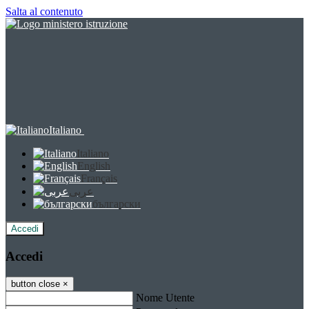
Salta al contenuto
Italiano
Italiano
English
Français
عربى
български
Accedi
Accedi
button close
×
Nome Utente