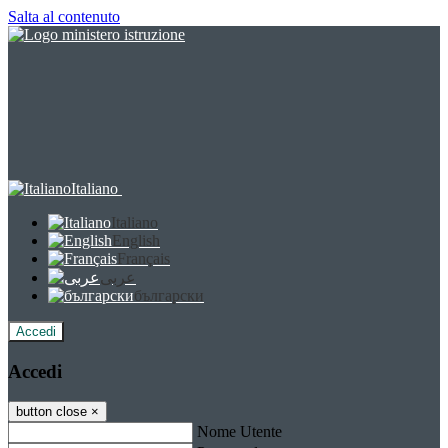
Salta al contenuto
Italiano
Italiano
English
Français
عربى
български
Accedi
Accedi
button close
×
Nome Utente