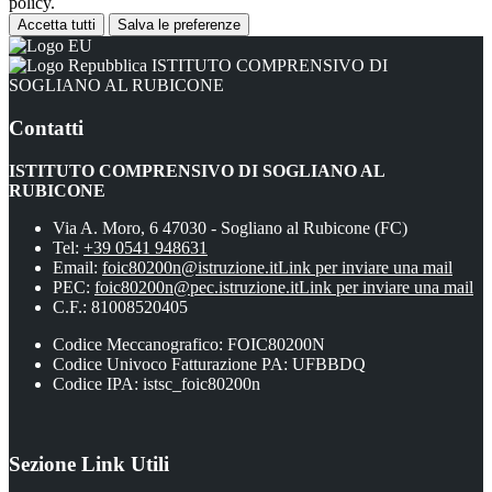
policy.
Accetta tutti
Salva le preferenze
ISTITUTO COMPRENSIVO DI
SOGLIANO AL RUBICONE
Contatti
ISTITUTO COMPRENSIVO DI SOGLIANO AL
RUBICONE
Via A. Moro, 6 47030 - Sogliano al Rubicone (FC)
Tel:
+39 0541 948631
Email:
foic80200n@istruzione.it
Link per inviare una mail
PEC:
foic80200n@pec.istruzione.it
Link per inviare una mail
C.F.: 81008520405
Codice Meccanografico: FOIC80200N
Codice Univoco Fatturazione PA: UFBBDQ
Codice IPA: istsc_foic80200n
Sezione Link Utili