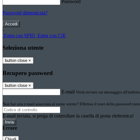
Password
Password dimenticata?
-
Entra con SPID
Entra con CIE
Seleziona utente
button close
×
Recupero password
button close
×
E-mail
Verrà inviato un messaggio all'indirizz
Non hai una e-mail associata al nome utente? Effettua il reset della password tram
E-mail inviata, si prega di controllare la casella di posta elettronica!
Errore
Chiudi