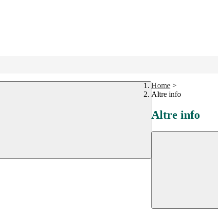
Home
>
Altre info
Altre info