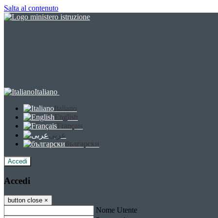
Salta al contenuto
Italiano
Italiano
English
Français
عربى
български
Accedi
Accedi
button close
×
Nome Utente