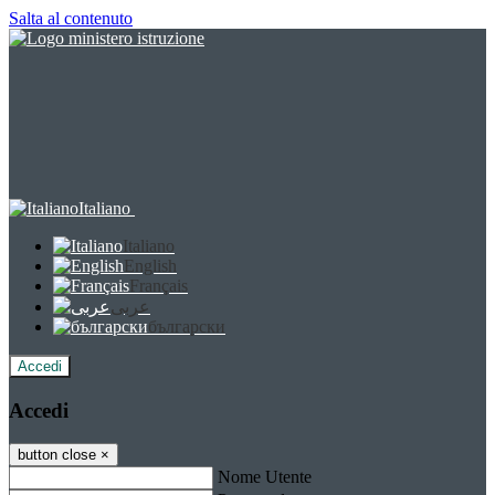
Salta al contenuto
Italiano
Italiano
English
Français
عربى
български
Accedi
Accedi
button close
×
Nome Utente