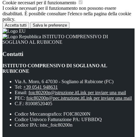
Cookie necessari per il funzionamento
I cookie necessari per il funzionamento non possono essere
disabilitati. È possibile consultare l'elenco nella pagina della cookie
policy.
Accetta tutti
Salva le preferenze
ISTITUTO COMPRENSIVO DI
SOGLIANO AL RUBICONE
Contatti
ISTITUTO COMPRENSIVO DI SOGLIANO AL
RUBICONE
Via A. Moro, 6 47030 - Sogliano al Rubicone (FC)
Tel:
+39 0541 948631
Email:
foic80200n@istruzione.it
Link per inviare una mail
PEC:
foic80200n@pec.istruzione.it
Link per inviare una mail
C.F.: 81008520405
Codice Meccanografico: FOIC80200N
Codice Univoco Fatturazione PA: UFBBDQ
Codice IPA: istsc_foic80200n