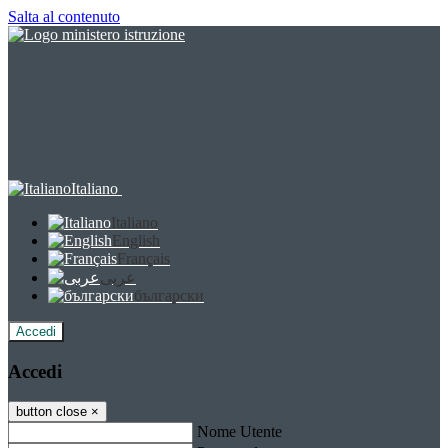
Salta al contenuto
Italiano
Italiano
English
Français
عربى
български
Accedi
Accedi
button close
×
Nome Utente