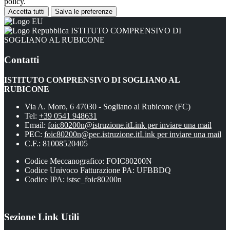
policy.
Accetta tutti
Salva le preferenze
ISTITUTO COMPRENSIVO DI
SOGLIANO AL RUBICONE
Contatti
ISTITUTO COMPRENSIVO DI SOGLIANO AL
RUBICONE
Via A. Moro, 6 47030 - Sogliano al Rubicone (FC)
Tel:
+39 0541 948631
Email:
foic80200n@istruzione.it
Link per inviare una mail
PEC:
foic80200n@pec.istruzione.it
Link per inviare una mail
C.F.: 81008520405
Codice Meccanografico: FOIC80200N
Codice Univoco Fatturazione PA: UFBBDQ
Codice IPA: istsc_foic80200n
Sezione Link Utili