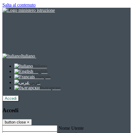
Salta al contenuto
Italiano
Italiano
English
Français
عربى
български
Accedi
Accedi
button close
×
Nome Utente