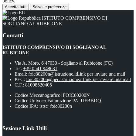
policy.
Accetta tutti
Salva le preferenze
ISTITUTO COMPRENSIVO DI
SOGLIANO AL RUBICONE
Contatti
ISTITUTO COMPRENSIVO DI SOGLIANO AL
RUBICONE
Via A. Moro, 6 47030 - Sogliano al Rubicone (FC)
Tel:
+39 0541 948631
Email:
foic80200n@istruzione.it
Link per inviare una mail
PEC:
foic80200n@pec.istruzione.it
Link per inviare una mail
C.F.: 81008520405
Codice Meccanografico: FOIC80200N
Codice Univoco Fatturazione PA: UFBBDQ
Codice IPA: istsc_foic80200n
Sezione Link Utili