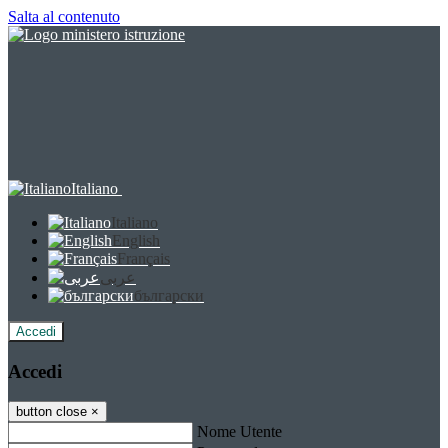
Salta al contenuto
Italiano
Italiano
English
Français
عربى
български
Accedi
Accedi
button close
×
Nome Utente