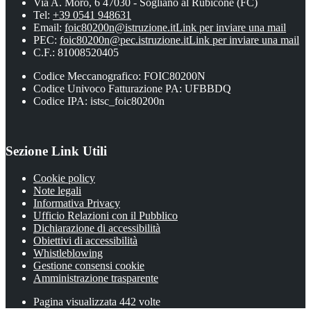
Via A. Moro, 6 47030 - Sogliano al Rubicone (FC)
Tel:
+39 0541 948631
Email:
foic80200n@istruzione.it
Link per inviare una mail
PEC:
foic80200n@pec.istruzione.it
Link per inviare una mail
C.F.: 81008520405
Codice Meccanografico: FOIC80200N
Codice Univoco Fatturazione PA: UFBBDQ
Codice IPA: istsc_foic80200n
Sezione Link Utili
Cookie policy
Note legali
Informativa Privacy
Ufficio Relazioni con il Pubblico
Dichiarazione di accessibilità
Obiettivi di accessibilità
Whistleblowing
Gestione consensi cookie
Amministrazione trasparente
Pagina visualizzata
442
volte