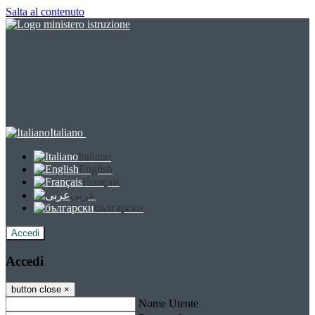
Salta al contenuto
Italiano
Italiano
English
Français
عربى
български
Accedi
Accedi
button close
×
Nome Utente