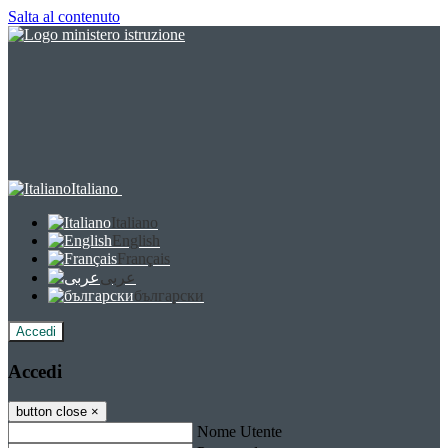
Salta al contenuto
Italiano
Italiano
English
Français
عربى
български
Accedi
Accedi
button close
×
Nome Utente