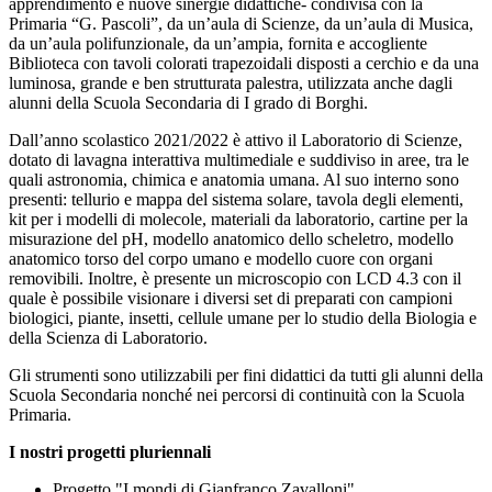
apprendimento e nuove sinergie didattiche- condivisa con la
Primaria “G. Pascoli”, da un’aula di Scienze, da un’aula di Musica,
da un’aula polifunzionale, da un’ampia, fornita e accogliente
Biblioteca con tavoli colorati trapezoidali disposti a cerchio e da una
luminosa, grande e ben strutturata palestra, utilizzata anche dagli
alunni della Scuola Secondaria di I grado di Borghi.
Dall’anno scolastico 2021/2022 è attivo il Laboratorio di Scienze,
dotato di lavagna interattiva multimediale e suddiviso in aree, tra le
quali astronomia, chimica e anatomia umana. Al suo interno sono
presenti: tellurio e mappa del sistema solare, tavola degli elementi,
kit per i modelli di molecole, materiali da laboratorio, cartine per la
misurazione del pH, modello anatomico dello scheletro, modello
anatomico torso del corpo umano e modello cuore con organi
removibili. Inoltre, è presente un microscopio con LCD 4.3 con il
quale è possibile visionare i diversi set di preparati con campioni
biologici, piante, insetti, cellule umane per lo studio della Biologia e
della Scienza di Laboratorio.
Gli strumenti sono utilizzabili per fini didattici da tutti gli alunni della
Scuola Secondaria nonché nei percorsi di continuità con la Scuola
Primaria.
I nostri progetti pluriennali
Progetto "I mondi di Gianfranco Zavalloni"