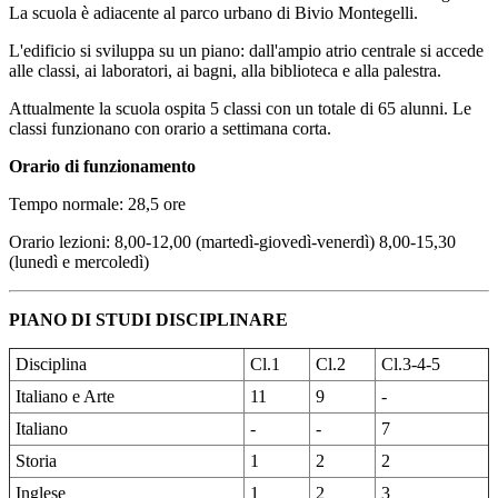
La scuola è adiacente al parco urbano di Bivio Montegelli.
L'edificio si sviluppa su un piano: dall'ampio atrio centrale si accede
alle classi, ai laboratori, ai bagni, alla biblioteca e alla palestra.
Attualmente la scuola ospita 5 classi con un totale di 65 alunni. Le
classi funzionano con orario a settimana corta.
Orario di funzionamento
Tempo normale: 28,5 ore
Orario lezioni: 8,00-12,00 (martedì-giovedì-venerdì) 8,00-15,30
(lunedì e mercoledì)
PIANO DI STUDI DISCIPLINARE
Disciplina
Cl.1
Cl.2
Cl.3-4-5
Italiano e Arte
11
9
-
Italiano
-
-
7
Storia
1
2
2
Inglese
1
2
3