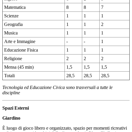
Matematica
8
8
7
Scienze
1
1
1
Geografia
1
1
2
Musica
1
1
1
Arte e Immagine
-
-
1
Educazione Fisica
1
1
1
Religione
2
2
2
Mensa (45 min)
1,5
1,5
1,5
Totali
28,5
28,5
28,5
Tecnologia ed Educazione Civica sono trasversali a tutte le
discipline
Spazi Esterni
Giardino
È luogo di gioco libero e organizzato, spazio per momenti ricreativi