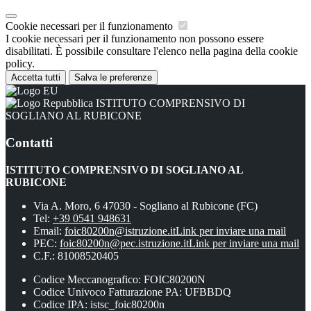
Cookie necessari per il funzionamento
I cookie necessari per il funzionamento non possono essere
disabilitati. È possibile consultare l'elenco nella pagina della cookie
policy.
Accetta tutti
Salva le preferenze
ISTITUTO COMPRENSIVO DI
SOGLIANO AL RUBICONE
Contatti
ISTITUTO COMPRENSIVO DI SOGLIANO AL
RUBICONE
Via A. Moro, 6 47030 - Sogliano al Rubicone (FC)
Tel:
+39 0541 948631
Email:
foic80200n@istruzione.it
Link per inviare una mail
PEC:
foic80200n@pec.istruzione.it
Link per inviare una mail
C.F.: 81008520405
Codice Meccanografico: FOIC80200N
Codice Univoco Fatturazione PA: UFBBDQ
Codice IPA: istsc_foic80200n