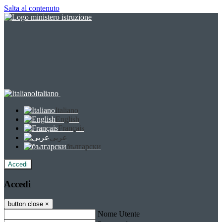
Salta al contenuto
Italiano
Italiano
English
Français
عربى
български
Accedi
Accedi
button close
×
Nome Utente