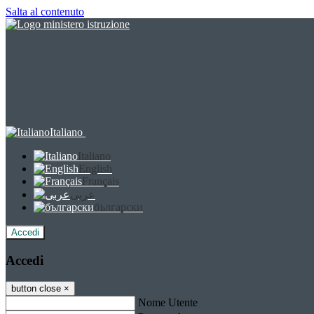
Salta al contenuto
Italiano
Italiano
English
Français
عربى
български
Accedi
Accedi
button close
×
Nome Utente