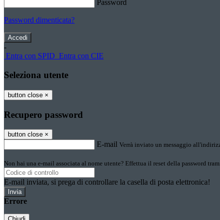
Password
Password dimenticata?
-
Entra con SPID
Entra con CIE
Seleziona utente
button close
×
Recupero password
button close
×
E-mail
Verrà inviato un messaggio all'indirizz
Non hai una e-mail associata al nome utente? Effettua il reset della password tram
E-mail inviata, si prega di controllare la casella di posta elettronica!
Errore
Chiudi