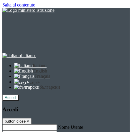
Salta al contenuto
Italiano
Italiano
English
Français
عربى
български
Accedi
Accedi
button close
×
Nome Utente