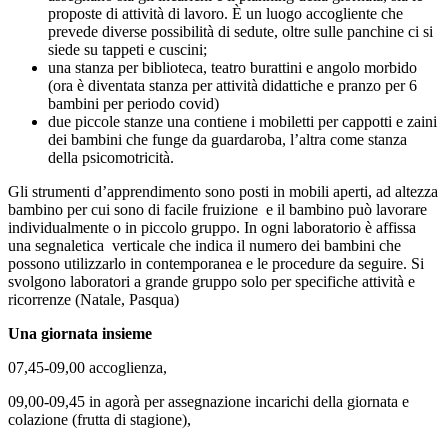
proposte di attività di lavoro. È un luogo accogliente che
prevede diverse possibilità di sedute, oltre sulle panchine ci si
siede su tappeti e cuscini;
una stanza per biblioteca, teatro burattini e angolo morbido
(ora è diventata stanza per attività didattiche e pranzo per 6
bambini per periodo covid)
due piccole stanze una contiene i mobiletti per cappotti e zaini
dei bambini che funge da guardaroba, l’altra come stanza
della psicomotricità.
Gli strumenti d’apprendimento sono posti in mobili aperti, ad altezza
bambino per cui sono di facile fruizione
e il bambino può lavorare
individualmente o in piccolo gruppo. In ogni laboratorio è affissa
una segnaletica
verticale che indica il numero dei bambini che
possono utilizzarlo in contemporanea e le procedure da seguire. Si
svolgono laboratori a grande gruppo solo per specifiche attività e
ricorrenze (Natale, Pasqua)
Una giornata insieme
07,45-09,00 accoglienza,
09,00-09,45 in agorà per assegnazione incarichi della giornata e
colazione (frutta di stagione),