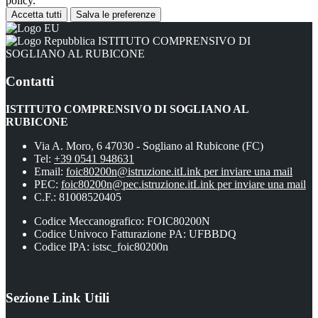
policy.
Accetta tutti
Salva le preferenze
ISTITUTO COMPRENSIVO DI
SOGLIANO AL RUBICONE
Contatti
ISTITUTO COMPRENSIVO DI SOGLIANO AL
RUBICONE
Via A. Moro, 6 47030 - Sogliano al Rubicone (FC)
Tel:
+39 0541 948631
Email:
foic80200n@istruzione.it
Link per inviare una mail
PEC:
foic80200n@pec.istruzione.it
Link per inviare una mail
C.F.: 81008520405
Codice Meccanografico: FOIC80200N
Codice Univoco Fatturazione PA: UFBBDQ
Codice IPA: istsc_foic80200n
Sezione Link Utili