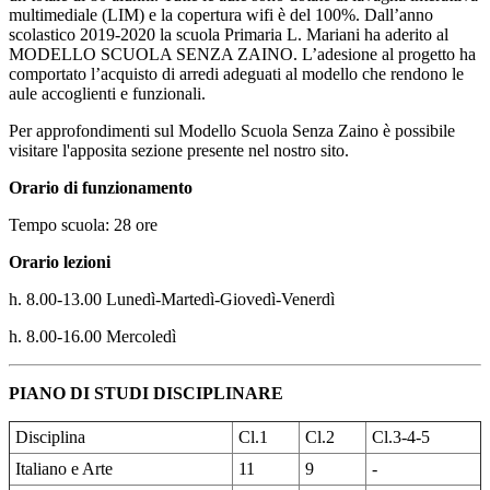
multimediale (LIM) e la copertura wifi è del 100%. Dall’anno
scolastico 2019-2020 la scuola Primaria L. Mariani ha aderito al
MODELLO SCUOLA SENZA ZAINO. L’adesione al progetto ha
comportato l’acquisto di arredi adeguati al modello che rendono le
aule accoglienti e funzionali.
Per approfondimenti sul Modello Scuola Senza Zaino è possibile
visitare l'apposita sezione presente nel nostro sito.
Orario di funzionamento
Tempo scuola: 28 ore
Orario lezioni
h. 8.00-13.00 Lunedì-Martedì-Giovedì-Venerdì
h. 8.00-16.00 Mercoledì
PIANO DI STUDI DISCIPLINARE
Disciplina
Cl.1
Cl.2
Cl.3-4-5
Italiano e Arte
11
9
-