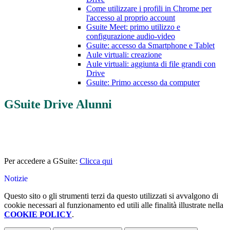
Come utilizzare i profili in Chrome per
l'accesso al proprio account
Gsuite Meet: primo utilizzo e
configurazione audio-video
Gsuite: accesso da Smartphone e Tablet
Aule virtuali: creazione
Aule virtuali: aggiunta di file grandi con
Drive
Gsuite: Primo accesso da computer
GSuite Drive Alunni
Per accedere a GSuite:
Clicca qui
Notizie
Questo sito o gli strumenti terzi da questo utilizzati si avvalgono di
cookie necessari al funzionamento ed utili alle finalità illustrate nella
COOKIE POLICY
.