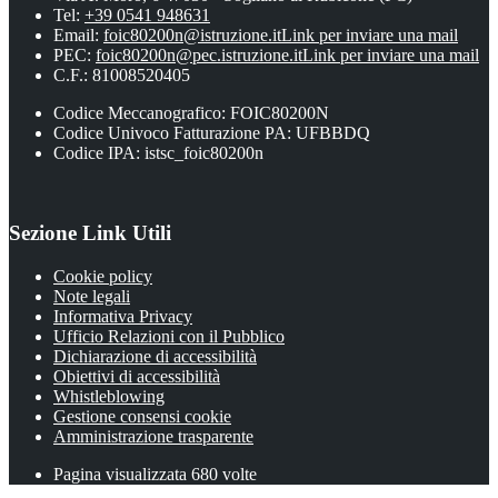
Tel:
+39 0541 948631
Email:
foic80200n@istruzione.it
Link per inviare una mail
PEC:
foic80200n@pec.istruzione.it
Link per inviare una mail
C.F.: 81008520405
Codice Meccanografico: FOIC80200N
Codice Univoco Fatturazione PA: UFBBDQ
Codice IPA: istsc_foic80200n
Sezione Link Utili
Cookie policy
Note legali
Informativa Privacy
Ufficio Relazioni con il Pubblico
Dichiarazione di accessibilità
Obiettivi di accessibilità
Whistleblowing
Gestione consensi cookie
Amministrazione trasparente
Pagina visualizzata
680
volte