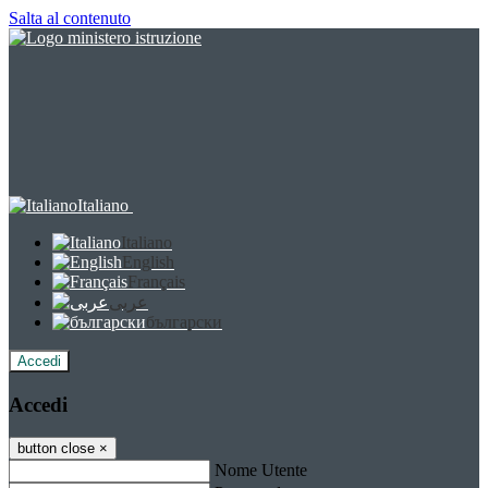
Salta al contenuto
Italiano
Italiano
English
Français
عربى
български
Accedi
Accedi
button close
×
Nome Utente