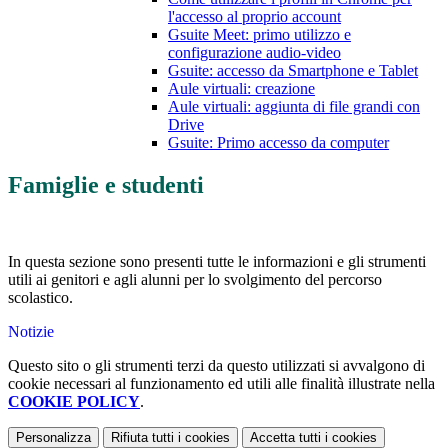
l'accesso al proprio account
Gsuite Meet: primo utilizzo e
configurazione audio-video
Gsuite: accesso da Smartphone e Tablet
Aule virtuali: creazione
Aule virtuali: aggiunta di file grandi con
Drive
Gsuite: Primo accesso da computer
Famiglie e studenti
In questa sezione sono presenti tutte le informazioni e gli strumenti
utili ai genitori e agli alunni per lo svolgimento del percorso
scolastico.
Notizie
Questo sito o gli strumenti terzi da questo utilizzati si avvalgono di
cookie necessari al funzionamento ed utili alle finalità illustrate nella
COOKIE POLICY
.
Personalizza
Rifiuta tutti
i cookies
Accetta tutti
i cookies