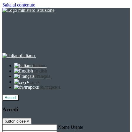
Salta al contenuto
Italiano
Italiano
English
Français
عربى
български
Accedi
Accedi
button close
×
Nome Utente