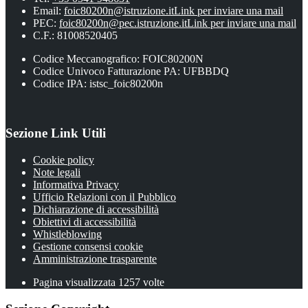
Email:
foic80200n@istruzione.it
Link per inviare una mail
PEC:
foic80200n@pec.istruzione.it
Link per inviare una mail
C.F.: 81008520405
Codice Meccanografico: FOIC80200N
Codice Univoco Fatturazione PA: UFBBDQ
Codice IPA: istsc_foic80200n
Sezione Link Utili
Cookie policy
Note legali
Informativa Privacy
Ufficio Relazioni con il Pubblico
Dichiarazione di accessibilità
Obiettivi di accessibilità
Whistleblowing
Gestione consensi cookie
Amministrazione trasparente
Pagina visualizzata
1257
volte