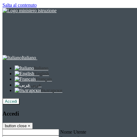
Salta al contenuto
Italiano
Italiano
English
Français
عربى
български
Accedi
Accedi
button close
×
Nome Utente