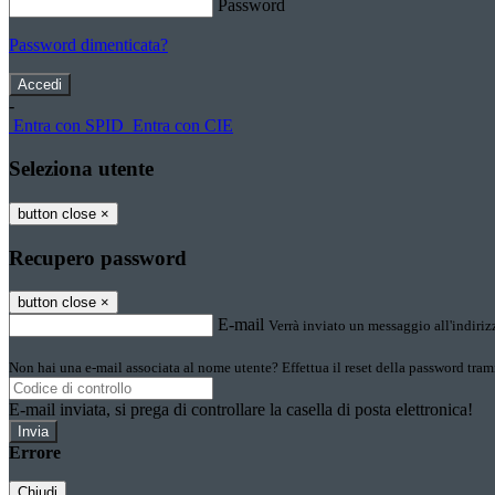
Password
Password dimenticata?
-
Entra con SPID
Entra con CIE
Seleziona utente
button close
×
Recupero password
button close
×
E-mail
Verrà inviato un messaggio all'indirizz
Non hai una e-mail associata al nome utente? Effettua il reset della password tram
E-mail inviata, si prega di controllare la casella di posta elettronica!
Errore
Chiudi