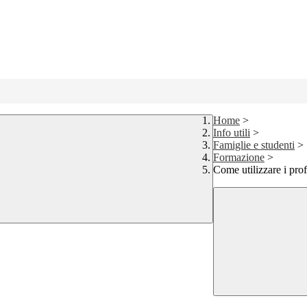
Home
>
Info utili
>
Famiglie e studenti
>
Formazione
>
Come utilizzare i prof