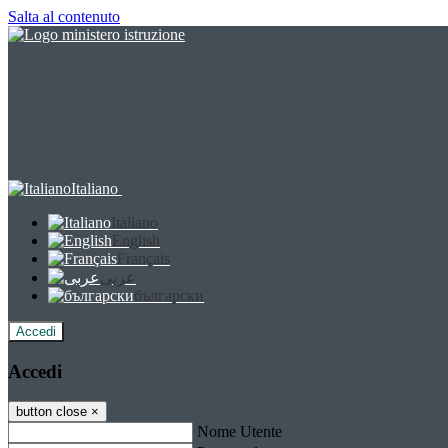
Salta al contenuto
Italiano
Italiano
English
Français
عربى
български
Accedi
Accedi
button close
×
Nome Utente