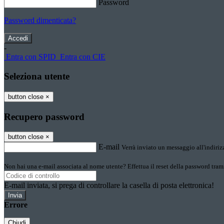
Password
Password dimenticata?
-
Entra con SPID
Entra con CIE
Seleziona utente
button close
×
Recupero password
button close
×
E-mail
Verrà inviato un messaggio all'indirizz
Non hai una e-mail associata al nome utente? Effettua il reset della password tram
E-mail inviata, si prega di controllare la casella di posta elettronica!
Errore
Chiudi