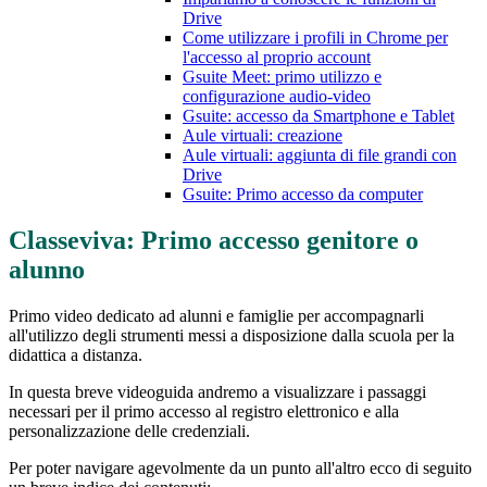
Drive
Come utilizzare i profili in Chrome per
l'accesso al proprio account
Gsuite Meet: primo utilizzo e
configurazione audio-video
Gsuite: accesso da Smartphone e Tablet
Aule virtuali: creazione
Aule virtuali: aggiunta di file grandi con
Drive
Gsuite: Primo accesso da computer
Classeviva: Primo accesso genitore o
alunno
Primo video dedicato ad alunni e famiglie per accompagnarli
all'utilizzo degli strumenti messi a disposizione dalla scuola per la
didattica a distanza.
In questa breve videoguida andremo a visualizzare i passaggi
necessari per il primo accesso al registro elettronico e alla
personalizzazione delle credenziali.
Per poter navigare agevolmente da un punto all'altro ecco di seguito