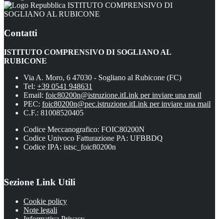
ISTITUTO COMPRENSIVO DI
SOGLIANO AL RUBICONE
Contatti
ISTITUTO COMPRENSIVO DI SOGLIANO AL
RUBICONE
Via A. Moro, 6 47030 - Sogliano al Rubicone (FC)
Tel:
+39 0541 948631
Email:
foic80200n@istruzione.it
Link per inviare una mail
PEC:
foic80200n@pec.istruzione.it
Link per inviare una mail
C.F.: 81008520405
Codice Meccanografico: FOIC80200N
Codice Univoco Fatturazione PA: UFBBDQ
Codice IPA: istsc_foic80200n
Sezione Link Utili
Cookie policy
Note legali
Informativa Privacy