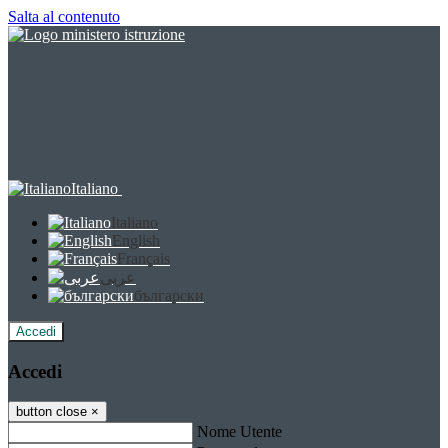
Salta al contenuto
Italiano
Italiano
English
Français
عربى
български
Accedi
Accedi
button close
×
Nome Utente