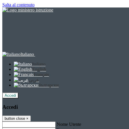
Salta al contenuto
Italiano
Italiano
English
Français
عربى
български
Accedi
Accedi
button close
×
Nome Utente