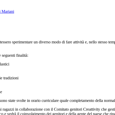
i Mariani
tessero sperimentare un diverso modo di fare attività e, nello stesso tempo
seguenti finalità:
lastici
e tradizioni
ie
ono state svolte in orario curriculare quale completamento della normale 
i dai ragazzi in collaborazione con il Comitato genitori Creattivity ch
oloco e vedrà il coinvolgimento dei genitori e della gente del paese che r