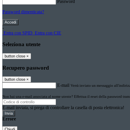
Password
Password dimenticata?
-
Entra con SPID
Entra con CIE
Seleziona utente
button close
×
Recupero password
button close
×
E-mail
Verrà inviato un messaggio all'indirizz
Non hai una e-mail associata al nome utente? Effettua il reset della password tram
E-mail inviata, si prega di controllare la casella di posta elettronica!
Errore
Chiudi