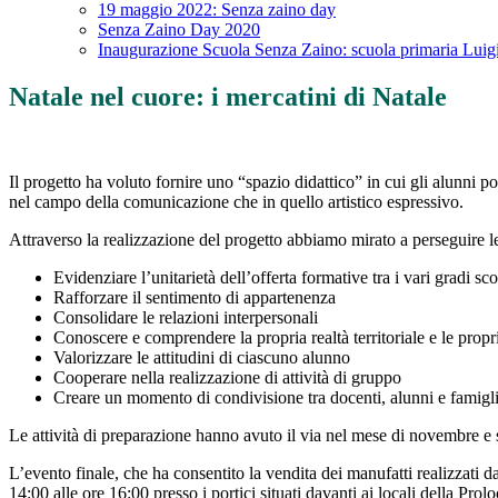
19 maggio 2022: Senza zaino day
Senza Zaino Day 2020
Inaugurazione Scuola Senza Zaino: scuola primaria Luig
Natale nel cuore: i mercatini di Natale
Il progetto ha voluto fornire uno “spazio didattico” in cui gli alunni po
nel campo della comunicazione che in quello artistico espressivo.
Attraverso la realizzazione del progetto abbiamo mirato a perseguire le 
Evidenziare l’unitarietà dell’offerta formative tra i vari gradi sco
Rafforzare il sentimento di appartenenza
Consolidare le relazioni interpersonali
Conoscere e comprendere la propria realtà territoriale e le propri
Valorizzare le attitudini di ciascuno alunno
Cooperare nella realizzazione di attività di gruppo
Creare un momento di condivisione tra docenti, alunni e famigl
Le attività di preparazione hanno avuto il via nel mese di novembre e s
L’evento finale, che ha consentito la vendita dei manufatti realizzat
14:00 alle ore 16:00 presso i portici situati davanti ai locali della Pr