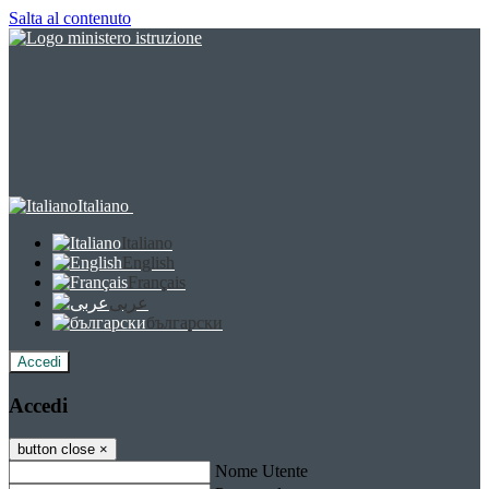
Salta al contenuto
Italiano
Italiano
English
Français
عربى
български
Accedi
Accedi
button close
×
Nome Utente