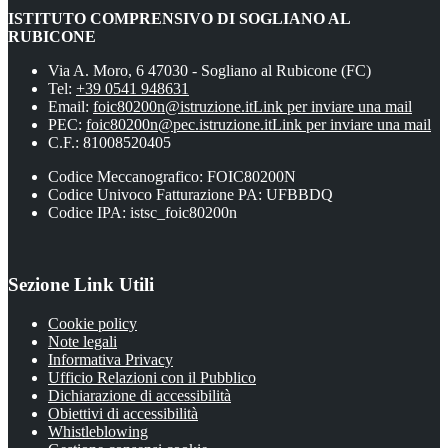
ISTITUTO COMPRENSIVO DI SOGLIANO AL
RUBICONE
Via A. Moro, 6 47030 - Sogliano al Rubicone (FC)
Tel:
+39 0541 948631
Email:
foic80200n@istruzione.it
Link per inviare una mail
PEC:
foic80200n@pec.istruzione.it
Link per inviare una mail
C.F.: 81008520405
Codice Meccanografico: FOIC80200N
Codice Univoco Fatturazione PA: UFBBDQ
Codice IPA: istsc_foic80200n
Sezione Link Utili
Cookie policy
Note legali
Informativa Privacy
Ufficio Relazioni con il Pubblico
Dichiarazione di accessibilità
Obiettivi di accessibilità
Whistleblowing