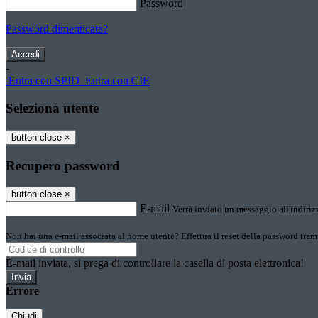
Password
Password dimenticata?
-
Entra con SPID
Entra con CIE
Seleziona utente
button close
×
Recupero password
button close
×
E-mail
Verrà inviato un messaggio all'indirizz
Non hai una e-mail associata al nome utente? Effettua il reset della password tram
E-mail inviata, si prega di controllare la casella di posta elettronica!
Errore
Chiudi