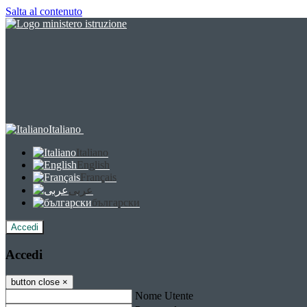
Salta al contenuto
Italiano
Italiano
English
Français
عربى
български
Accedi
Accedi
button close
×
Nome Utente