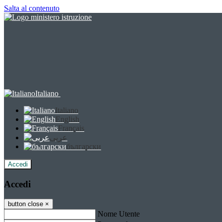
Salta al contenuto
Italiano
Italiano
English
Français
عربى
български
Accedi
Accedi
button close
×
Nome Utente