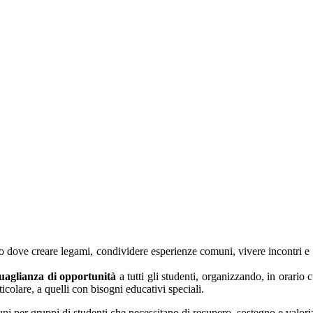
ogo dove creare legami, condividere esperienze comuni, vivere incontri e
aglianza di opportunità
a tutti gli studenti, organizzando, in orario 
ticolare, a quelli con bisogni educativi speciali.
omuni per gruppi di studenti che necessitano di recupero, sostegno e valor