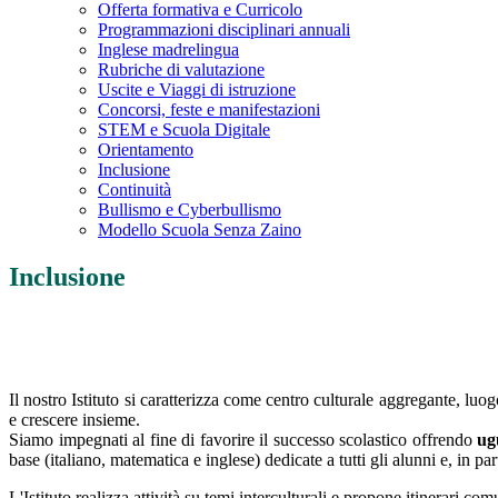
Offerta formativa e Curricolo
Programmazioni disciplinari annuali
Inglese madrelingua
Rubriche di valutazione
Uscite e Viaggi di istruzione
Concorsi, feste e manifestazioni
STEM e Scuola Digitale
Orientamento
Inclusione
Continuità
Bullismo e Cyberbullismo
Modello Scuola Senza Zaino
Inclusione
Il nostro Istituto si caratterizza come centro culturale aggregante, lu
e crescere insieme.
Siamo impegnati al fine di favorire il successo scolastico offrendo
ugu
base (italiano, matematica e inglese) dedicate a tutti gli alunni e, in par
L'Istituto realizza attività su temi interculturali e propone itinerari c