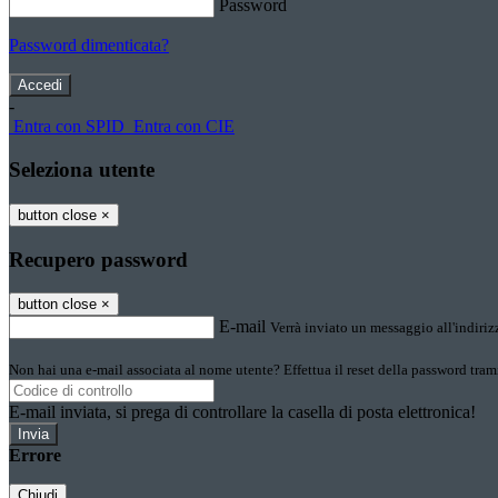
Password
Password dimenticata?
-
Entra con SPID
Entra con CIE
Seleziona utente
button close
×
Recupero password
button close
×
E-mail
Verrà inviato un messaggio all'indirizz
Non hai una e-mail associata al nome utente? Effettua il reset della password tram
E-mail inviata, si prega di controllare la casella di posta elettronica!
Errore
Chiudi