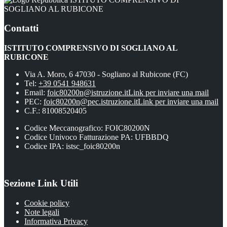
SOGLIANO AL RUBICONE
Contatti
ISTITUTO COMPRENSIVO DI SOGLIANO AL
RUBICONE
Via A. Moro, 6 47030 - Sogliano al Rubicone (FC)
Tel:
+39 0541 948631
Email:
foic80200n@istruzione.it
Link per inviare una mail
PEC:
foic80200n@pec.istruzione.it
Link per inviare una mail
C.F.: 81008520405
Codice Meccanografico: FOIC80200N
Codice Univoco Fatturazione PA: UFBBDQ
Codice IPA: istsc_foic80200n
Sezione Link Utili
Cookie policy
Note legali
Informativa Privacy