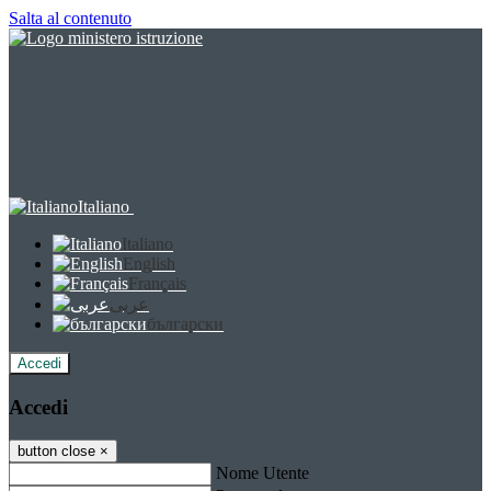
Salta al contenuto
Italiano
Italiano
English
Français
عربى
български
Accedi
Accedi
button close
×
Nome Utente