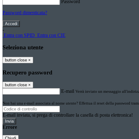
Password
Password dimenticata?
-
Entra con SPID
Entra con CIE
Seleziona utente
button close
×
Recupero password
button close
×
E-mail
Verrà inviato un messaggio all'indirizz
Non hai una e-mail associata al nome utente? Effettua il reset della password tram
E-mail inviata, si prega di controllare la casella di posta elettronica!
Errore
Chiudi