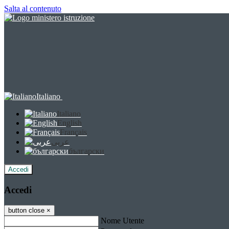
Salta al contenuto
Italiano
Italiano
English
Français
عربى
български
Accedi
Accedi
button close
×
Nome Utente