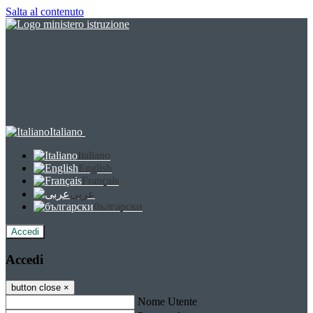
Salta al contenuto
Italiano
Italiano
English
Français
عربى
български
Accedi
Accedi
button close
×
Nome Utente