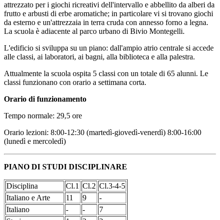
attrezzato per i giochi ricreativi dell'intervallo e abbellito da alberi da
frutto e arbusti di erbe aromatiche; in particolare vi si trovano giochi
da esterno e un'attrezzaia in terra cruda con annesso forno a legna.
La scuola è adiacente al parco urbano di Bivio Montegelli.
L'edificio si sviluppa su un piano: dall'ampio atrio centrale si accede
alle classi, ai laboratori, ai bagni, alla biblioteca e alla palestra.
Attualmente la scuola ospita 5 classi con un totale di 65 alunni. Le
classi funzionano con orario a settimana corta.
Orario di funzionamento
Tempo normale: 29,5 ore
Orario lezioni: 8:00-12:30 (martedì-giovedì-venerdì) 8:00-16:00
(lunedì e mercoledì)
PIANO DI STUDI DISCIPLINARE
Disciplina
Cl.1
Cl.2
Cl.3-4-5
Italiano e Arte
11
9
-
Italiano
-
-
7