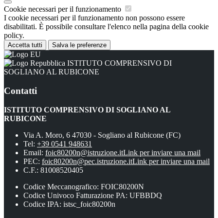
Cookie necessari per il funzionamento
I cookie necessari per il funzionamento non possono essere
disabilitati. È possibile consultare l'elenco nella pagina della cookie
policy.
Accetta tutti
Salva le preferenze
ISTITUTO COMPRENSIVO DI
SOGLIANO AL RUBICONE
Contatti
ISTITUTO COMPRENSIVO DI SOGLIANO AL
RUBICONE
Via A. Moro, 6 47030 - Sogliano al Rubicone (FC)
Tel:
+39 0541 948631
Email:
foic80200n@istruzione.it
Link per inviare una mail
PEC:
foic80200n@pec.istruzione.it
Link per inviare una mail
C.F.: 81008520405
Codice Meccanografico: FOIC80200N
Codice Univoco Fatturazione PA: UFBBDQ
Codice IPA: istsc_foic80200n