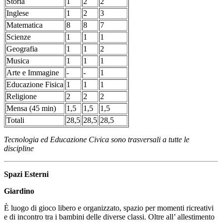
Storia
1
2
2
Inglese
1
2
3
Matematica
8
8
7
Scienze
1
1
1
Geografia
1
1
2
Musica
1
1
1
Arte e Immagine
-
-
1
Educazione Fisica
1
1
1
Religione
2
2
2
Mensa (45 min)
1,5
1,5
1,5
Totali
28,5
28,5
28,5
Tecnologia ed Educazione Civica sono trasversali a tutte le
discipline
Spazi Esterni
Giardino
È luogo di gioco libero e organizzato, spazio per momenti ricreativi
e di incontro tra i bambini delle diverse classi. Oltre all’ allestimento