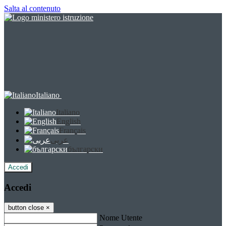
Salta al contenuto
Italiano
Italiano
English
Français
عربى
български
Accedi
Accedi
button close
×
Nome Utente