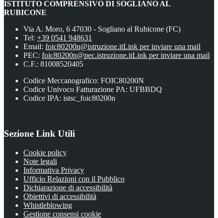
ISTITUTO COMPRENSIVO DI SOGLIANO AL
RUBICONE
Via A. Moro, 6 47030 - Sogliano al Rubicone (FC)
Tel:
+39 0541 948631
Email:
foic80200n@istruzione.it
Link per inviare una mail
PEC:
foic80200n@pec.istruzione.it
Link per inviare una mail
C.F.: 81008520405
Codice Meccanografico: FOIC80200N
Codice Univoco Fatturazione PA: UFBBDQ
Codice IPA: istsc_foic80200n
Sezione Link Utili
Cookie policy
Note legali
Informativa Privacy
Ufficio Relazioni con il Pubblico
Dichiarazione di accessibilità
Obiettivi di accessibilità
Whistleblowing
Gestione consensi cookie