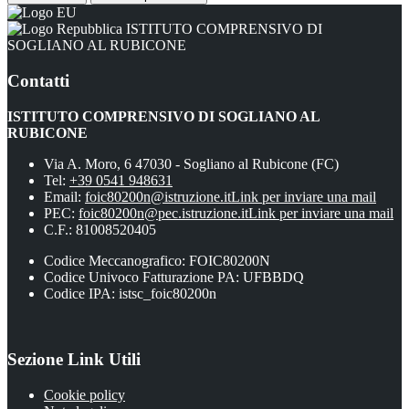
ISTITUTO COMPRENSIVO DI
SOGLIANO AL RUBICONE
Contatti
ISTITUTO COMPRENSIVO DI SOGLIANO AL
RUBICONE
Via A. Moro, 6 47030 - Sogliano al Rubicone (FC)
Tel:
+39 0541 948631
Email:
foic80200n@istruzione.it
Link per inviare una mail
PEC:
foic80200n@pec.istruzione.it
Link per inviare una mail
C.F.: 81008520405
Codice Meccanografico: FOIC80200N
Codice Univoco Fatturazione PA: UFBBDQ
Codice IPA: istsc_foic80200n
Sezione Link Utili
Cookie policy