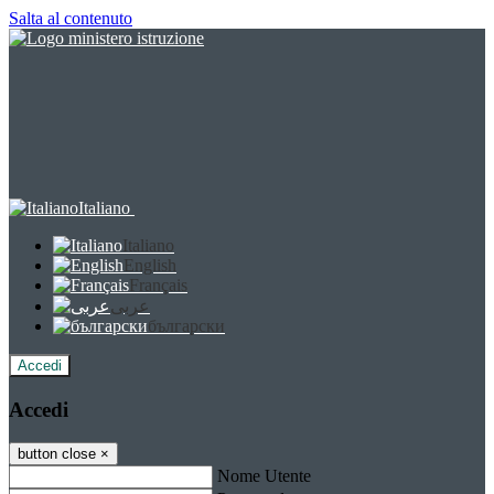
Salta al contenuto
Italiano
Italiano
English
Français
عربى
български
Accedi
Accedi
button close
×
Nome Utente