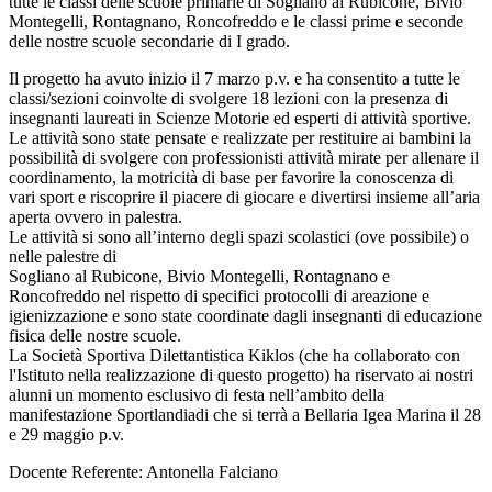
tutte le classi delle scuole primarie di Sogliano al Rubicone, Bivio
Montegelli, Rontagnano, Roncofreddo e le classi prime e seconde
delle nostre scuole secondarie di I grado.
Il progetto ha avuto inizio il 7 marzo p.v. e ha consentito a tutte le
classi/sezioni coinvolte di svolgere 18 lezioni con la presenza di
insegnanti laureati in Scienze Motorie ed esperti di attività sportive.
Le attività sono state pensate e realizzate per restituire ai bambini la
possibilità di svolgere con professionisti attività mirate per allenare il
coordinamento, la motricità di base per favorire la conoscenza di
vari sport e riscoprire il piacere di giocare e divertirsi insieme all’aria
aperta ovvero in palestra.
Le attività si sono all’interno degli spazi scolastici (ove possibile) o
nelle palestre di
Sogliano al Rubicone, Bivio Montegelli, Rontagnano e
Roncofreddo nel rispetto di specifici protocolli di areazione e
igienizzazione e sono state coordinate dagli insegnanti di educazione
fisica delle nostre scuole.
La Società Sportiva Dilettantistica Kiklos (che ha collaborato con
l'Istituto nella realizzazione di questo progetto) ha riservato ai nostri
alunni un momento esclusivo di festa nell’ambito della
manifestazione Sportlandiadi che si terrà a Bellaria Igea Marina il 28
e 29 maggio p.v.
Docente Referente: Antonella Falciano