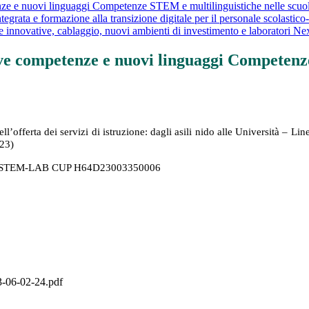
nuovi linguaggi Competenze STEM e multilinguistiche nelle scuole
ata e formazione alla transizione digitale per il personale scolastico
novative, cablaggio, nuovi ambienti di investimento e laboratori Nex
competenze e nuovi linguaggi Competenze 
fferta dei servizi di istruzione: dagli asili nido alle Università
– Line
023)
NO STEM-LAB CUP H64D23003350006
-06-02-24.pdf