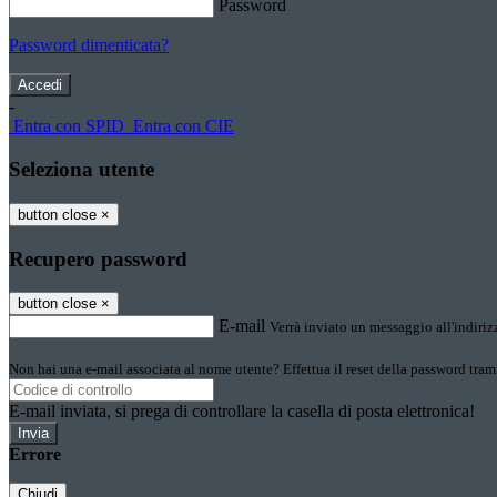
Password
Password dimenticata?
-
Entra con SPID
Entra con CIE
Seleziona utente
button close
×
Recupero password
button close
×
E-mail
Verrà inviato un messaggio all'indirizz
Non hai una e-mail associata al nome utente? Effettua il reset della password tram
E-mail inviata, si prega di controllare la casella di posta elettronica!
Errore
Chiudi