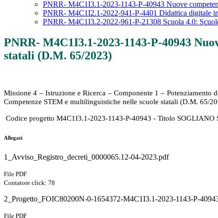
PNRR- M4C1I3.1-2023-1143-P-40943 Nuove competenze e 
PNRR- M4C1I2.1-2022-941-P-4401 Didattica digitale integr
PNRR- M4C1I3.2-2022-961-P-21308 Scuola 4.0: Scuole in
PNRR- M4C1I3.1-2023-1143-P-40943 Nuove 
statali (D.M. 65/2023)
Missione 4 – Istruzione e Ricerca – Componente 1 – Potenziamento dell’o
Competenze STEM e multilinguistiche nelle scuole statali (D.M. 65/2
Codice progetto M4C1I3.1-2023-1143-P-40943 - Titolo SOGLIA
Allegati
1_Avviso_Registro_decreti_0000065.12-04-2023.pdf
File PDF
Contatore click: 78
2_Progetto_FOIC80200N-0-1654372-M4C1I3.1-2023-1143-P-40943
File PDF