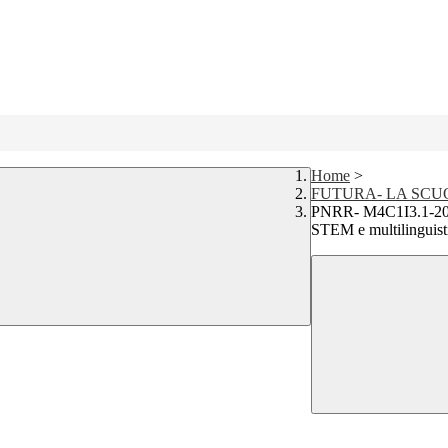
Home
>
FUTURA- LA SCUO
PNRR- M4C1I3.1-202
STEM e multilinguisti