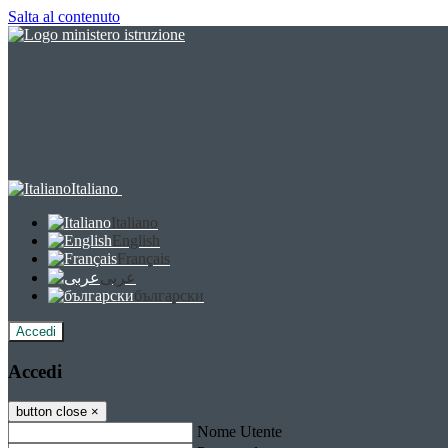
Salta al contenuto
Italiano
Italiano
English
Français
عربى
български
Accedi
Accedi
button close
×
Nome Utente