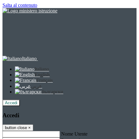
Salta al contenuto
Italiano
Italiano
English
Français
عربى
български
Accedi
Accedi
button close
×
Nome Utente