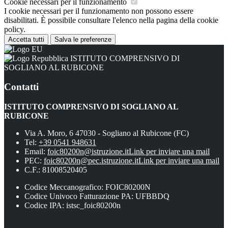
Cookie necessari per il funzionamento
I cookie necessari per il funzionamento non possono essere
disabilitati. È possibile consultare l'elenco nella pagina della cookie
policy.
Accetta tutti
Salva le preferenze
ISTITUTO COMPRENSIVO DI
SOGLIANO AL RUBICONE
Contatti
ISTITUTO COMPRENSIVO DI SOGLIANO AL
RUBICONE
Via A. Moro, 6 47030 - Sogliano al Rubicone (FC)
Tel:
+39 0541 948631
Email:
foic80200n@istruzione.it
Link per inviare una mail
PEC:
foic80200n@pec.istruzione.it
Link per inviare una mail
C.F.: 81008520405
Codice Meccanografico: FOIC80200N
Codice Univoco Fatturazione PA: UFBBDQ
Codice IPA: istsc_foic80200n