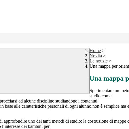
Home
>
Novità
>
Le notizie
>
Una mappa per orient
Una mappa pe
Sperimentare un metod
studio come
procciarsi ad alcune discipline studiandone i contenuti
in base alle caratteristiche personali di ogni alunno,non è semplice ma 
 di approfondire uno dei tanti metodi di studio: la costruzione di mappe c
o l’interesse dei bambini per