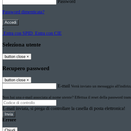
Password
Password dimenticata?
-
Entra con SPID
Entra con CIE
Seleziona utente
button close
×
Recupero password
button close
×
E-mail
Verrà inviato un messaggio all'indirizz
Non hai una e-mail associata al nome utente? Effettua il reset della password tram
E-mail inviata, si prega di controllare la casella di posta elettronica!
Errore
Chiudi