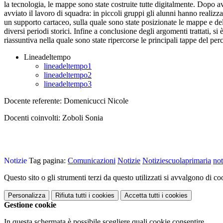
la tecnologia, le mappe sono state costruite tutte digitalmente. Dopo a
avviato il lavoro di squadra: in piccoli gruppi gli alunni hanno realizz
un supporto cartaceo, sulla quale sono state posizionate le mappe e del
diversi periodi storici. Infine a conclusione degli argomenti trattati, si
riassuntiva nella quale sono state ripercorse le principali tappe del p
Lineadeltempo
lineadeltempo1
lineadeltempo2
lineadeltempo3
Docente referente: Domenicucci Nicole
Docenti coinvolti: Zoboli Sonia
Notizie
Tag pagina:
Comunicazioni
Notizie
Notiziescuolaprimaria
not
Questo sito o gli strumenti terzi da questo utilizzati si avvalgono di coo
Personalizza
Rifiuta tutti
i cookies
Accetta tutti
i cookies
Gestione cookie
In questa schermata è possibile scegliere quali cookie consentire.