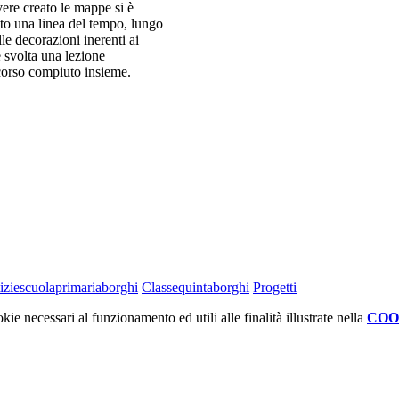
vere creato le mappe si è
ato una linea del tempo, lungo
le decorazioni inerenti ai
 è svolta una lezione
ercorso compiuto insieme.
iziescuolaprimariaborghi
Classequintaborghi
Progetti
kie necessari al funzionamento ed utili alle finalità illustrate nella
COO