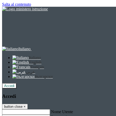
Salta al contenuto
Italiano
Italiano
English
Français
عربى
български
Accedi
Accedi
button close
×
Nome Utente