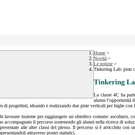
Home
>
Novità
>
Le notizie
>
Tinkering Lab: piste 
Tinkering Lab
La classe 4C ha part
alunni l’opportunità d
 di progettisti, ideando e realizzando due piste verticali per biglie con l’
hi lavorare insieme per raggiungere un obiettivo comune: ascoltarsi, co
no accompagnato il percorso sostenendo gli alunni nella ricerca di soluzio
esentate alle altre classi del plesso. Il percorso si è arricchito con u
resentandoli attraverso poster statistici.