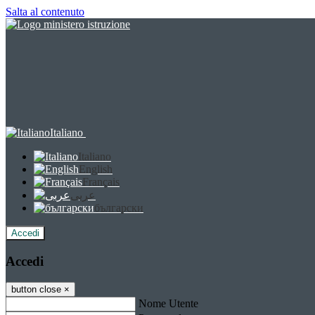
Salta al contenuto
Italiano
Italiano
English
Français
عربى
български
Accedi
Accedi
button close
×
Nome Utente