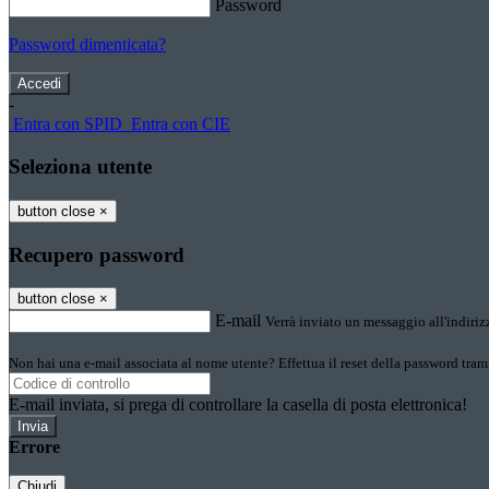
Password
Password dimenticata?
-
Entra con SPID
Entra con CIE
Seleziona utente
button close
×
Recupero password
button close
×
E-mail
Verrà inviato un messaggio all'indirizz
Non hai una e-mail associata al nome utente? Effettua il reset della password tram
E-mail inviata, si prega di controllare la casella di posta elettronica!
Errore
Chiudi