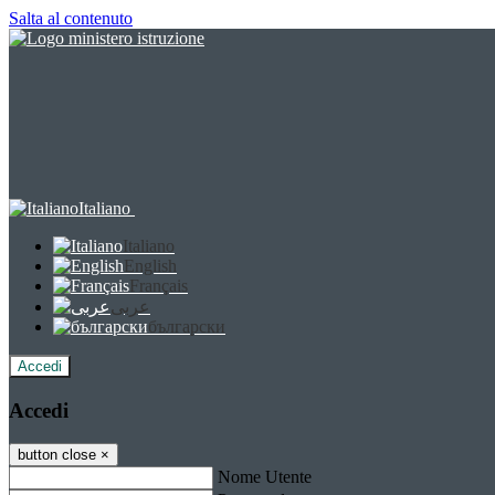
Salta al contenuto
Italiano
Italiano
English
Français
عربى
български
Accedi
Accedi
button close
×
Nome Utente