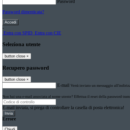
Password
Password dimenticata?
-
Entra con SPID
Entra con CIE
Seleziona utente
button close
×
Recupero password
button close
×
E-mail
Verrà inviato un messaggio all'indirizz
Non hai una e-mail associata al nome utente? Effettua il reset della password tram
E-mail inviata, si prega di controllare la casella di posta elettronica!
Errore
Chiudi