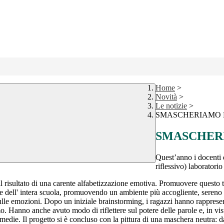
Home
>
Novità
>
Le notizie
>
SMASCHERIAMO 
SMASCHER
Quest’anno i docenti 
riflessivo) laboratori
l risultato di una carente alfabetizzazione emotiva. Promuovere questo t
se e dell' intera scuola, promuovendo un ambiente più accogliente, sereno
sulle emozioni. Dopo un iniziale brainstorming, i ragazzi hanno rappres
o. Hanno anche avuto modo di riflettere sul potere delle parole e, in vis
edie. Il progetto si è concluso con la pittura di una maschera neutra: dan