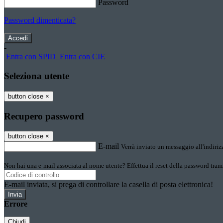
Password
Password dimenticata?
-
Entra con SPID
Entra con CIE
Seleziona utente
button close
×
Recupero password
button close
×
E-mail
Verrà inviato un messaggio all'indirizz
Non hai una e-mail associata al nome utente? Effettua il reset della password tram
E-mail inviata, si prega di controllare la casella di posta elettronica!
Errore
Chiudi