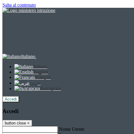
Salta al contenuto
Italiano
Italiano
English
Français
عربى
български
Accedi
Accedi
button close
×
Nome Utente