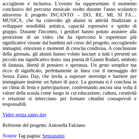
accogliente e inclusiva. L'evento ha rappresentato il momento
conclusivo del percorso musicale svolto durante l'anno scolastico
attraverso il progetto INCANTO – DO, RE, MI, SI FA…
MUSICA, che ha coinvolto gli alunni in attività finalizzate a
sviluppare sensibilità artistica, capacità espressive e spirito di
gruppo. Durante l'incontro, i genitori hanno potuto assistere alla
proiezione di un video che ha ripercorso le esperienze più
significative vissute dai bambini nel corso del progetto, raccogliendo
immagini, emozioni e momenti di crescita condivisa. A conclusione
della giornata, gli alunni hanno voluto lasciare a tutti i presenti un
piccolo ma significativo dono: una poesia di Gianni Rodari, simbolo
di fantasia, libertà di pensiero e speranza. Un gesto semplice ma
ricco di significato, perfettamente in linea con il messaggio del
Senza Zaino Day, che invita a superare stereotipi e barriere per
immaginare insieme un futuro di pace. La giornata si è conclusa in
un clima di festa e partecipazione, confermando ancora una volta il
valore della scuola come luogo in cui educazione, cultura, creatività
e relazioni si intrecciano per formare cittadini consapevoli e
responsabili.
Video senza zaino day
Referente del progetto: Antonella Falciano
Notizie
Tag pagina:
Senzazaino