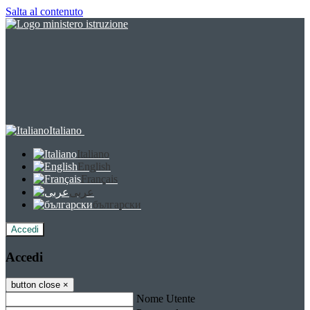
Salta al contenuto
Italiano
Italiano
English
Français
عربى
български
Accedi
Accedi
button close
×
Nome Utente