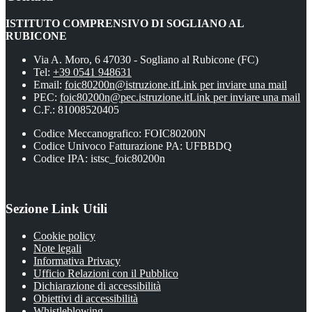
ISTITUTO COMPRENSIVO DI SOGLIANO AL
RUBICONE
Via A. Moro, 6 47030 - Sogliano al Rubicone (FC)
Tel:
+39 0541 948631
Email:
foic80200n@istruzione.it
Link per inviare una mail
PEC:
foic80200n@pec.istruzione.it
Link per inviare una mail
C.F.: 81008520405
Codice Meccanografico: FOIC80200N
Codice Univoco Fatturazione PA: UFBBDQ
Codice IPA: istsc_foic80200n
Sezione Link Utili
Cookie policy
Note legali
Informativa Privacy
Ufficio Relazioni con il Pubblico
Dichiarazione di accessibilità
Obiettivi di accessibilità
Whistleblowing