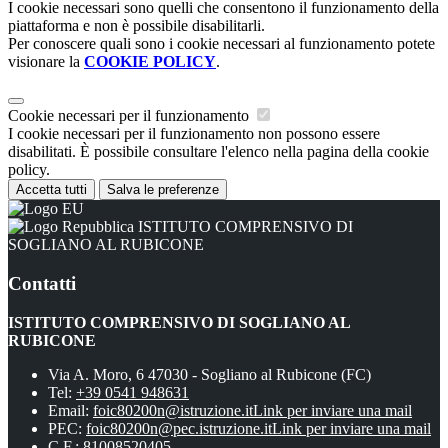
I cookie necessari sono quelli che consentono il funzionamento della
piattaforma e non è possibile disabilitarli.
Per conoscere quali sono i cookie necessari al funzionamento potete
visionare la
COOKIE POLICY
.
Cookie necessari per il funzionamento
I cookie necessari per il funzionamento non possono essere
disabilitati. È possibile consultare l'elenco nella pagina della cookie
policy.
Accetta tutti
Salva le preferenze
ISTITUTO COMPRENSIVO DI
SOGLIANO AL RUBICONE
Contatti
ISTITUTO COMPRENSIVO DI SOGLIANO AL
RUBICONE
Via A. Moro, 6 47030 - Sogliano al Rubicone (FC)
Tel:
+39 0541 948631
Email:
foic80200n@istruzione.it
Link per inviare una mail
PEC:
foic80200n@pec.istruzione.it
Link per inviare una mail
C.F.: 81008520405