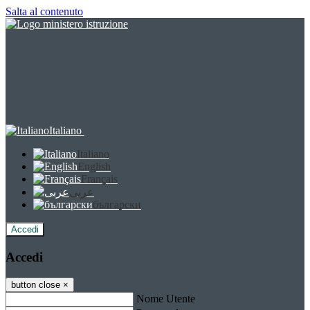
Salta al contenuto
Italiano
Italiano
English
Français
عربى
български
Accedi
Accedi
button close
×
Nome Utente