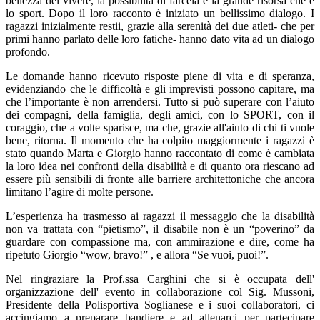
bellezza del vivere, la possibilità di farcela e la grande risorsa che è
lo sport. Dopo il loro racconto è iniziato un bellissimo dialogo. I
ragazzi inizialmente restii, grazie alla serenità dei due atleti- che per
primi hanno parlato delle loro fatiche- hanno dato vita ad un dialogo
profondo.
Le domande hanno ricevuto risposte piene di vita e di speranza,
evidenziando che le difficoltà e gli imprevisti possono capitare, ma
che l’importante è non arrendersi. Tutto si può superare con l’aiuto
dei compagni, della famiglia, degli amici, con lo SPORT, con il
coraggio, che a volte sparisce, ma che, grazie all'aiuto di chi ti vuole
bene, ritorna. Il momento che ha colpito maggiormente i ragazzi è
stato quando Marta e Giorgio hanno raccontato di come è cambiata
la loro idea nei confronti della disabilità e di quanto ora riescano ad
essere più sensibili di fronte alle barriere architettoniche che ancora
limitano l’agire di molte persone.
L’esperienza ha trasmesso ai ragazzi il messaggio che la disabilità
non va trattata con “pietismo”, il disabile non è un “poverino” da
guardare con compassione ma, con ammirazione e dire, come ha
ripetuto Giorgio “wow, bravo!” , e allora “Se vuoi, puoi!”.
Nel ringraziare la Prof.ssa Carghini che si è occupata dell'
organizzazione dell' evento in collaborazione col Sig. Mussoni,
Presidente della Polisportiva Soglianese e i suoi collaboratori, ci
accingiamo a preparare bandiere e ad allenarci per partecipare