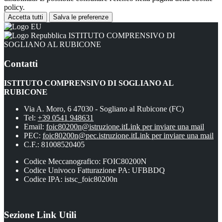
policy.
Accetta tutti
Salva le preferenze
ISTITUTO COMPRENSIVO DI
SOGLIANO AL RUBICONE
Contatti
ISTITUTO COMPRENSIVO DI SOGLIANO AL
RUBICONE
Via A. Moro, 6 47030 - Sogliano al Rubicone (FC)
Tel:
+39 0541 948631
Email:
foic80200n@istruzione.it
Link per inviare una mail
PEC:
foic80200n@pec.istruzione.it
Link per inviare una mail
C.F.: 81008520405
Codice Meccanografico: FOIC80200N
Codice Univoco Fatturazione PA: UFBBDQ
Codice IPA: istsc_foic80200n
Sezione Link Utili