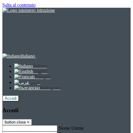
Salta al contenuto
Italiano
Italiano
English
Français
عربى
български
Accedi
Accedi
button close
×
Nome Utente