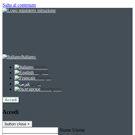
Salta al contenuto
Italiano
Italiano
English
Français
عربى
български
Accedi
Accedi
button close
×
Nome Utente