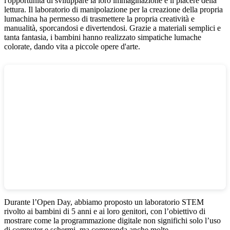
l'opportunità di sviluppare la loro immaginazione e il piacere della
lettura. Il laboratorio di manipolazione per la creazione della propria
lumachina ha permesso di trasmettere la propria creatività e
manualità, sporcandosi e divertendosi. Grazie a materiali semplici e
tanta fantasia, i bambini hanno realizzato simpatiche lumache
colorate, dando vita a piccole opere d'arte.
Durante l’Open Day, abbiamo proposto un laboratorio STEM
rivolto ai bambini di 5 anni e ai loro genitori, con l’obiettivo di
mostrare come la programmazione digitale non significhi solo l’uso
di computer e schermi, ma comprenda anche molte