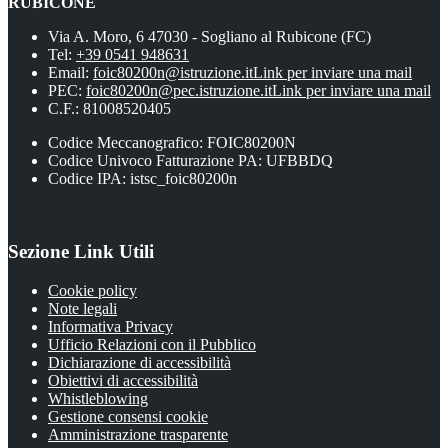
RUBICONE
Via A. Moro, 6 47030 - Sogliano al Rubicone (FC)
Tel:
+39 0541 948631
Email:
foic80200n@istruzione.it
Link per inviare una mail
PEC:
foic80200n@pec.istruzione.it
Link per inviare una mail
C.F.: 81008520405
Codice Meccanografico: FOIC80200N
Codice Univoco Fatturazione PA: UFBBDQ
Codice IPA: istsc_foic80200n
Sezione Link Utili
Cookie policy
Note legali
Informativa Privacy
Ufficio Relazioni con il Pubblico
Dichiarazione di accessibilità
Obiettivi di accessibilità
Whistleblowing
Gestione consensi cookie
Amministrazione trasparente