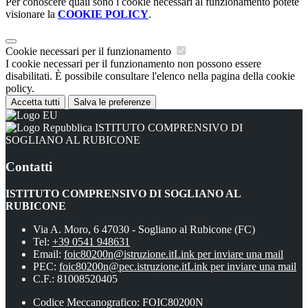
Per conoscere quali sono i cookie necessari al funzionamento potete
visionare la
COOKIE POLICY
.
Cookie necessari per il funzionamento
I cookie necessari per il funzionamento non possono essere
disabilitati. È possibile consultare l'elenco nella pagina della cookie
policy.
Accetta tutti
Salva le preferenze
ISTITUTO COMPRENSIVO DI
SOGLIANO AL RUBICONE
Contatti
ISTITUTO COMPRENSIVO DI SOGLIANO AL
RUBICONE
Via A. Moro, 6 47030 - Sogliano al Rubicone (FC)
Tel:
+39 0541 948631
Email:
foic80200n@istruzione.it
Link per inviare una mail
PEC:
foic80200n@pec.istruzione.it
Link per inviare una mail
C.F.: 81008520405
Codice Meccanografico: FOIC80200N