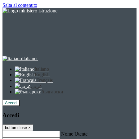
Salta al contenuto
Italiano
Italiano
English
Français
عربى
български
Accedi
Accedi
button close
×
Nome Utente