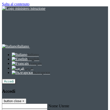
Salta al contenuto
Italiano
Italiano
English
Français
عربى
български
Accedi
Accedi
button close
×
Nome Utente