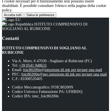
I cookie necessari per il funzionamento non possono essere
disabilitati. È possibile consultare l'elenco nella pagina della cookie
policy.
Accetta tutti
Salva le preferenze
ISTITUTO COMPRENSIVO DI
SOGLIANO AL RUBICONE
Contatti
ISTITUTO COMPRENSIVO DI SOGLIANO AL
RUBICONE
Via A. Moro, 6 47030 - Sogliano al Rubicone (FC)
Tel:
+39 0541 948631
Email:
foic80200n@istruzione.it
Link per inviare una mail
PEC:
foic80200n@pec.istruzione.it
Link per inviare una mail
C.F.: 81008520405
Codice Meccanografico: FOIC80200N
Codice Univoco Fatturazione PA: UFBBDQ
Codice IPA: istsc_foic80200n