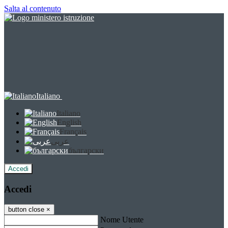
Salta al contenuto
Italiano
Italiano
English
Français
عربى
български
Accedi
Accedi
button close
×
Nome Utente