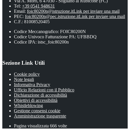
Via A. Moro, 6 47030 - Sogliano al Rubicone (FC)
Tel:
+39 0541 948631
Email:
foic80200n@istruzione.it
Link per inviare una mail
PEC:
foic80200n@pec.istruzione.it
Link per inviare una mail
C.F.: 81008520405
Codice Meccanografico: FOIC80200N
Codice Univoco Fatturazione PA: UFBBDQ
Codice IPA: istsc_foic80200n
Sezione Link Utili
Cookie policy
Note legali
Informativa Privacy
Ufficio Relazioni con il Pubblico
Dichiarazione di accessibilità
Obiettivi di accessibilità
Whistleblowing
Gestione consensi cookie
Amministrazione trasparente
Pagina visualizzata
666
volte