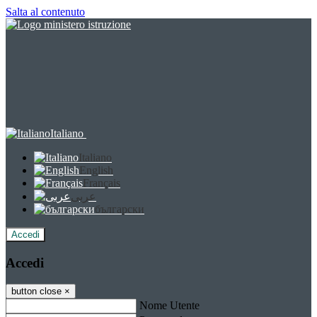
Salta al contenuto
Italiano
Italiano
English
Français
عربى
български
Accedi
Accedi
button close
×
Nome Utente