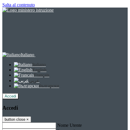
Salta al contenuto
Italiano
Italiano
English
Français
عربى
български
Accedi
Accedi
button close
×
Nome Utente