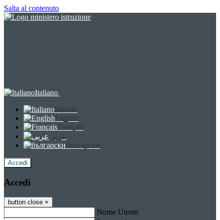
Salta al contenuto
Italiano
Italiano
English
Français
عربى
български
Accedi
Accedi
button close
×
Nome Utente