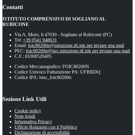
Contatti
ISTITUTO COMPRENSIVO DI SOGLIANO AL
RUBICONE
Via A. Moro, 6 47030 - Sogliano al Rubicone (FC)
Tel:
+39 0541 948631
Email:
foic80200n@istruzione.it
Link per inviare una mail
PEC:
foic80200n@pec.istruzione.it
Link per inviare una mail
C.F.: 81008520405
Codice Meccanografico: FOIC80200N
Codice Univoco Fatturazione PA: UFBBDQ
Codice IPA: istsc_foic80200n
Sezione Link Utili
Cookie policy
Note legali
Informativa Privacy
Ufficio Relazioni con il Pubblico
Dichiarazione di accessibilità