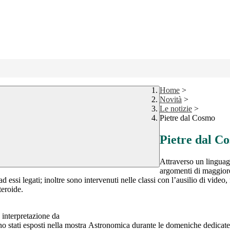
Home
>
Novità
>
Le notizie
>
Pietre dal Cosmo
Pietre dal C
Attraverso un linguag
argomenti di maggiore
 essi legati; inoltre sono intervenuti nelle classi con l’ausilio di video,
teroide.
 interpretazione da
no stati esposti nella mostra Astronomica durante le domeniche dedicat