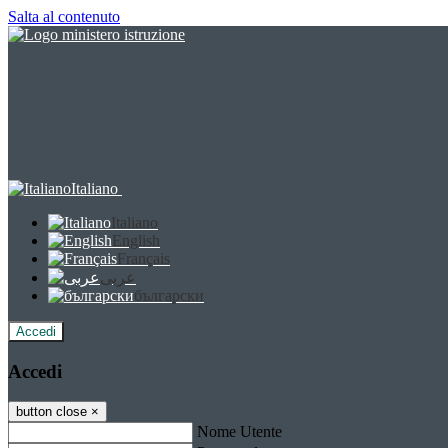
Salta al contenuto
Italiano
Italiano
English
Français
عربى
български
Accedi
Accedi
button close
×
Nome Utente