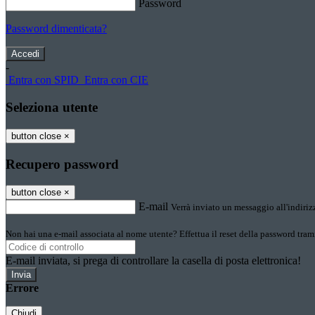
Password
Password dimenticata?
-
Entra con SPID
Entra con CIE
Seleziona utente
button close
×
Recupero password
button close
×
E-mail
Verrà inviato un messaggio all'indirizz
Non hai una e-mail associata al nome utente? Effettua il reset della password tram
E-mail inviata, si prega di controllare la casella di posta elettronica!
Errore
Chiudi